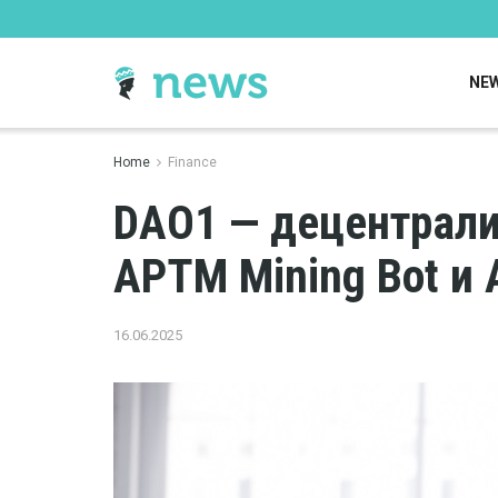
NE
Home
Finance
DAO1 — децентрали
APTM Mining Bot и 
16.06.2025