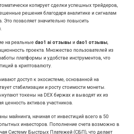
автоматически копирует сделки успешных трейдеров,
звешенные решения благодаря аналитике и сигналам
в. Это позволяет значительно повысить
.
ие на реальные
dao1 ai отзывы
и
dao1 отзывы
,
ционность проекта. Множество пользователей из
работы платформы и удобстве инструментов, что
тиций в криптовалюту.
ивают доступ к экосистеме, основанной на
твует стабилизации и росту стоимости монеты.
купают токены на DEX биржах и выводят их из
 ценность активов участников.
ны майнинга, начиная от инвестиций всего в 50
и опытных инвесторов. Пополнение счета возможно в
чая Систему Быстрых Платежей (СБП), что делает