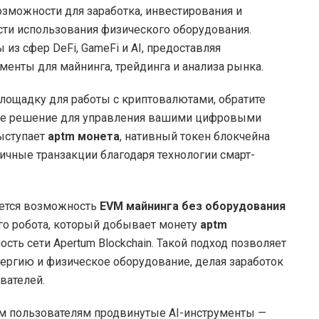
озможности для заработка, инвестирования и
ти использования физического оборудования.
з сфер DeFi, GameFi и AI, предоставляя
енты для майнинга, трейдинга и анализа рынка.
лощадку для работы с криптовалютами, обратите
ое решение для управления вашими цифровыми
ыступает
aptm монета
, нативный токен блокчейна
чные транзакции благодаря технологии смарт-
яется возможность
EVM майнинга без оборудования
го робота, который добывает монету
aptm
ть сети Apertum Blockchain. Такой подход позволяет
нергию и физическое оборудование, делая заработок
вателей.
им пользователям продвинутые AI-инструменты —