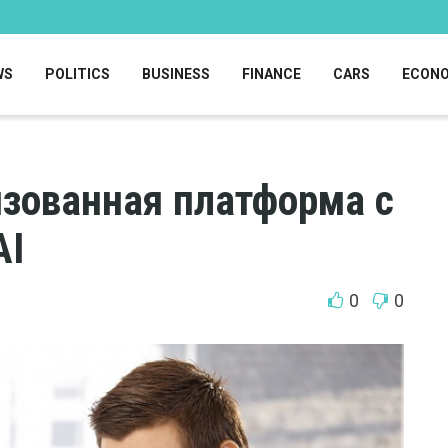
WS
POLITICS
BUSINESS
FINANCE
CARS
ECON
зованная платформа с
AI
0
0