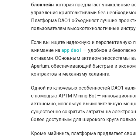
блокчейн
, которая предлагает уникальные в
управления криптоактивами без необходимос
Платформа DAO1 объединяет лучшие проекты и
пользователям высокотехнологичные инструм
Если вы ищете надежную и перспективную п
внимание на
app dao1
— удобное и безопасн
активами. ОСновным активом экосистемы в
Apertum, обеспечивающий быстрые и экономи
контрактов и механизму халвинга.
Одной из ключевых особенностей DAO1 явл
с помощью APTM Mining Bot — инновационно
автономно, используя вычислительную мощнос
существенно сократить затраты на электроэ
более доступным для широкого круга пользо
Кроме майнинга, платформа предлагает сво