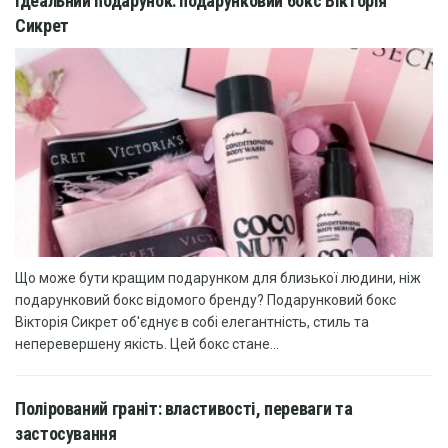
Ідеальний подарунок: подарунковий бокс Вікторія
Сикрет
Що може бути кращим подарунком для близької людини, ніж
подарунковий бокс відомого бренду? Подарунковий бокс
Вікторія Сикрет об'єднує в собі елегантність, стиль та
неперевершену якість. Цей бокс стане...
Полірований граніт: властивості, переваги та
застосування