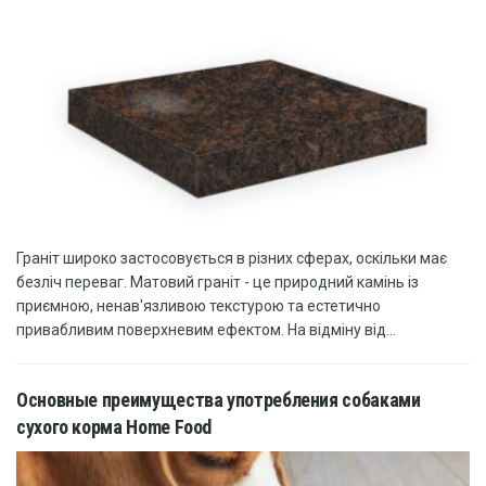
Граніт широко застосовується в різних сферах, оскільки має
безліч переваг. Матовий граніт - це природний камінь із
приємною, ненав'язливою текстурою та естетично
привабливим поверхневим ефектом. На відміну від...
Основные преимущества употребления собаками
сухого корма Home Food