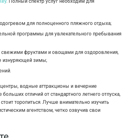
key
. Полный спектр услуг необходим для
подогревом для полноценного пляжного отдыха;
тельной программы для увлекательного пребывания
го свежими фруктами и овощами для оздоровления,
е изнуряющей зимы;
ений.
А-центры, водные аттракционы и вечерние
больших отличий от стандартного летнего отпуска,
 стоит торопиться. Лучше внимательно изучить
истическим агентством, четко озвучив свои
те