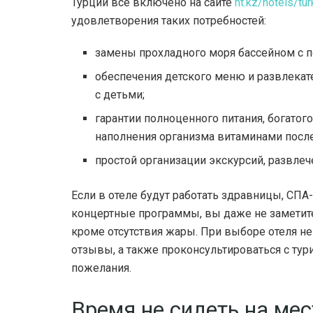
Турции все включено на сайте
ht.kz/hotels/tur
удовлетворения таких потребностей:
замены прохладного моря бассейном с 
обеспечения детского меню и развлека
с детьми;
гарантии полноценного питания, богато
наполнения организма витаминами посл
простой организации экскурсий, развлеч
Если в отеле будут работать здравницы, СП
концертные программы, вы даже не заметите 
кроме отсутствия жары. При выборе отеля не
отзывы, а также проконсультироваться с тур
пожелания.
Время не сидеть на мес