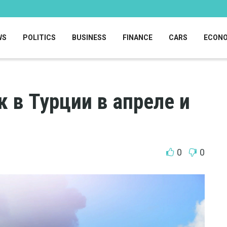
WS
POLITICS
BUSINESS
FINANCE
CARS
ECON
к в Турции в апреле и
0
0