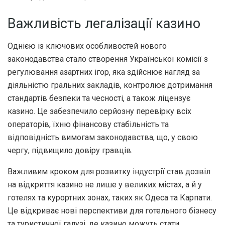
Важливість легалізації казино
Однією із ключових особливостей нового
законодавства стало створення Української комісії з
регулювання азартних ігор, яка здійснює нагляд за
діяльністю гральних закладів, контролює дотримання
стандартів безпеки та чесності, а також ліцензує
казино. Це забезпечило серйозну перевірку всіх
операторів, їхню фінансову стабільність та
відповідність вимогам законодавства, що, у свою
чергу, підвищило довіру гравців.
Важливим кроком для розвитку індустрії став дозвіл
на відкриття казино не лише у великих містах, а й у
готелях та курортних зонах, таких як Одеса та Карпати.
Це відкриває нові перспективи для готельного бізнесу
та туристичної галузі, де казино можуть стати