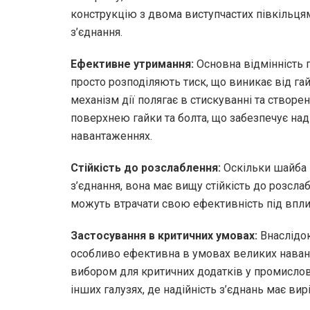
конструкцію з двома виступчастих півкільцям
з’єднання.
Ефективне утримання:
Основна відмінність п
просто розподіляють тиск, що виникає від гай
механізм дії полягає в стискуванні та створе
поверхнею гайки та болта, що забезпечує над
навантаженнях.
Стійкість до розслаблення:
Оскільки шайба 
з’єднання, вона має вищу стійкість до розсла
можуть втрачати свою ефективність під вплив
Застосування в критичних умовах:
Внаслідок
особливо ефективна в умовах великих навант
вибором для критичних додатків у промислово
інших галузях, де надійність з’єднань має ви