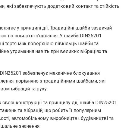
и, які забезпечують додатковий контакт та стійкість
олягає у принципі дії. Традиційні шайби зазвичай
ки, по поверхні з’єднання. У шайби DIN25201
нні тертя між поверхнею півкільць шайби та
ійне утримання навіть при великих вібраціях та
DIN25201 забезпечує механічне блокування
блення, порівняно з традиційними шайбами, які
ом вібрацій та руху.
 своєї конструкції та принципу дії, шайба DIN25201
ажень та вібрацій, що робить її популярним
сті, автомобільному виробництві, будівництві та
рішальне значення.