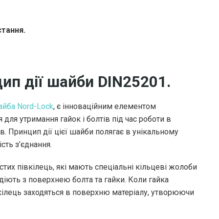
.
стання.
цип дії шайби DIN25201.
йба Nord-Lock
, є інноваційним елементом
 для утримання гайок і болтів під час роботи в
в. Принцип дії цієї шайби полягає в унікальному
сть з’єднання.
тих півкілець, які мають спеціальні кільцеві жолоби
іють з поверхнею болта та гайки. Коли гайка
івкілець заходяться в поверхню матеріалу, утворюючи