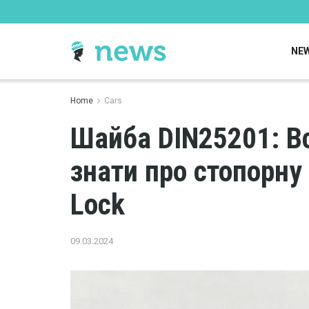
NE
Home
Cars
Шайба DIN25201: Вс
знати про стопорну
Lock
09.03.2024