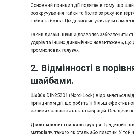
Основний принцип дії полягає в тому, що ша
розкручування гайки та болта за рахунок те
гайки та болта. Це дозволяє уникнути самості
Такий дизайн шайби дозволяє забезпечити стій
ударів та інших динамічних навантажень, що 
промислових галузях.
2. Відмінності в порів
шайбами.
Шайба DIN25201 (Nord-Lock) відрізняється ві
принципом дії, що робить її більш ефективно
великих навантажень та вібрацій. Ось деякі к
Двокомпонентна конструкція:
Традиційні ш
матеріалу, такого як сталь або пластик. У то