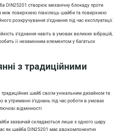
йба DIN25201 створює механічну блокаду проти
ртя між поверхнею півкілець шайби та поверхнею
йного розкручування з’єднання під час експлуатації.
кість з’єднання навіть в умовах великих вібрацій,
робить її незамінним елементом у багатьох
нянні з традиційними
д традиційних шайб своїм унікальним дизайном та
ю в утриманні з’єднань під час роботи в умовах
лючові відмінності:
айби зазвичай складаються лише з одного шару
й час як шайба DIN25201 має двокомпонентну