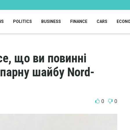
WS
POLITICS
BUSINESS
FINANCE
CARS
ECON
е, що ви повинні
 парну шайбу Nord-
0
0