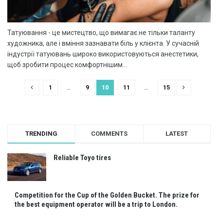
Татуювання - це мистецтво, що вимагає не тільки таланту
художника, але і вміння зазнавати біль у клієнта. У сучасній
індустрії татуювань широко використовуються анестетики,
щоб зробити процес комфортнішим...
1
…
9
10
11
…
15
TRENDING
COMMENTS
LATEST
Reliable Toyo tires
Competition for the Cup of the Golden Bucket. The prize for
the best equipment operator will be a trip to London.