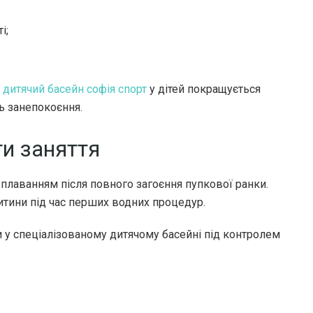
і;
а
дитячий басейн софія спорт
у дітей покращується
нь занепокоєння.
и заняття
плаванням після повного загоєння пупкової ранки.
итини під час перших водних процедур.
 у спеціалізованому дитячому басейні під контролем