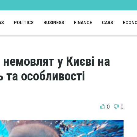
WS
POLITICS
BUSINESS
FINANCE
CARS
ECON
 немовлят у Києві на
ь та особливості
0
0