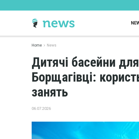
NE
Home
News
Дитячі басейни для
Борщагівці: корист
занять
06.07.2026