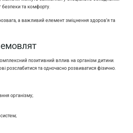
г безпеки та комфорту.
розвага, а важливий елемент зміцнення здоров’я та
немовлят
комплексний позитивний вплив на організм дитини.
ві розслабитися та одночасно розвиватися фізично.
ання організму;
 систем;