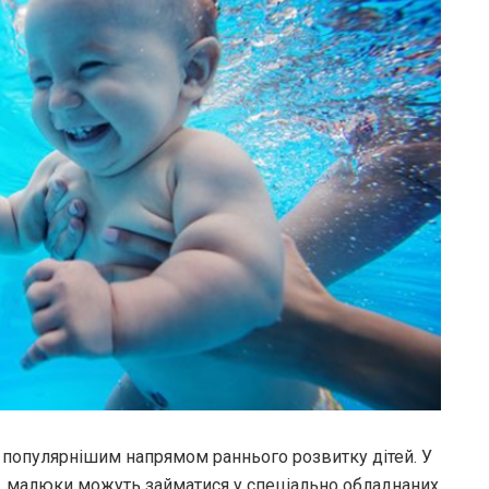
і популярнішим напрямом раннього розвитку дітей. У
ort, малюки можуть займатися у спеціально обладнаних