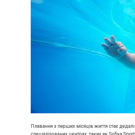
Плавання з перших місяців життя стає дедал
спеціалізованих центрах, таких як Sofiya Sp