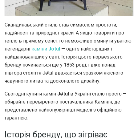
Скандинавський стиль став символом простоти,
надійності та природної краси.
А якщо говорити про
тепло в прямому сенсі, то неможливо оминути увагою
легендарні
каміни
Jotul
— одні з найстаріших і
найшанованіших у світі. Історія цього норвезького
бренду починається ще у 1853 році, і вже понад
півтора століття Jøtul вважається зразком якісного
чавунного литва та досконалого дизайну.
Сьогодні купити камін
Jøtul
в Україні стало просто —
обирайте перевіреного постачальника Камінін, де
представлено найпопулярніші моделі з офіційною
гарантією.
Історія бренду, що зігріває