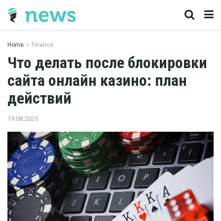
Home
Finance
Что делать после блокировки
сайта онлайн казино: план
действий
19.08.2025