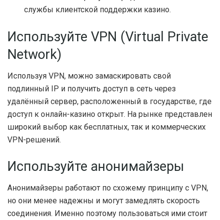
службы клиентской поддержки казино.
Используйте VPN (Virtual Private
Network)
Используя VPN, можно замаскировать свой
подлинный IP и получить доступ в сеть через
удалённый сервер, расположенный в государстве, где
доступ к онлайн-казино открыт. На рынке представлен
широкий выбор как бесплатных, так и коммерческих
VPN-решений.
Используйте анонимайзеры
Анонимайзеры работают по схожему принципу с VPN,
но они менее надежны и могут замедлять скорость
соединения. Именно поэтому пользоваться ими стоит