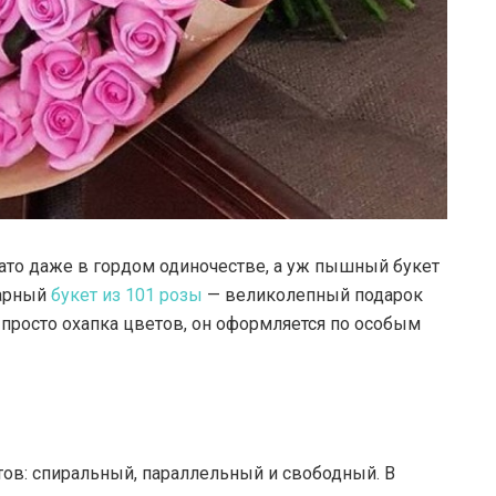
ато даже в гордом одиночестве, а уж пышный букет
арный
букет из 101 розы
— великолепный подарок
е просто охапка цветов, он оформляется по особым
тов: спиральный, параллельный и свободный. В