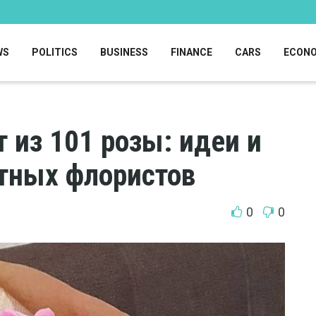
WS
POLITICS
BUSINESS
FINANCE
CARS
ECON
 из 101 розы: идеи и
тных флористов
0
0