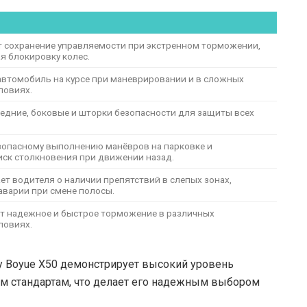
 сохранение управляемости при экстренном торможении,
 блокировку колес.
втомобиль на курсе при маневрировании и в сложных
ловиях.
едние, боковые и шторки безопасности для защиты всех
зопасному выполнению манёвров на парковке и
ск столкновения при движении назад.
т водителя о наличии препятствий в слепых зонах,
аварии при смене полосы.
т надежное и быстрое торможение в различных
ловиях.
ly Boyue X50 демонстрирует высокий уровень
м стандартам, что делает его надежным выбором