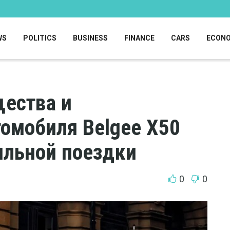
WS
POLITICS
BUSINESS
FINANCE
CARS
ECON
ества и
томобиля Belgee X50
ильной поездки
0
0