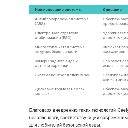
Наименование системы
Описание
Антиблокировочная система
Обеспечивает
(ABS)
предотвращая
Электронная стратегия
Удерживает а
стабилизации (ESC)
дорожных ус
Многоступенчатая система
Включает пер
подушек безопасности
пассажиров.
Камеры заднего вида и
Помогают бе
датчики парковки
исключают ри
Система контроля слепых зон
Предупреждае
снижая риск 
Дисковые тормоза на всех
Обеспечиваю
колесах
дорожных ус
Благодаря внедрению таких технологий, Gee
безопасности, соответствующий современны
для любителей безопасной езды.