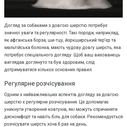
Догляд за собаками з довгою шерстю потребує
значної уваги та регулярності. Такі породи, наприклад,
як афганська борза, ши-тцу, йоркширський тер’єр та
мальтійська болонка, мають чудову довгу шерсть, яка
потребує спеціального догляду.
Щоб ваш вихованець
виглядав доглянуто та був здоровим, слід
дотримуватися кількох основних правил.
Регулярне розчісування
Одним з найважливіших аспектів догляду за довгою
шерстю є регулярне розчісування. Це допомагає
уникнути утворення ковтунів, які можуть спричиняти
дискомфорт та навіть біль для собаки. Рекомендується
розчісувати шерсть хоча б раз на день,