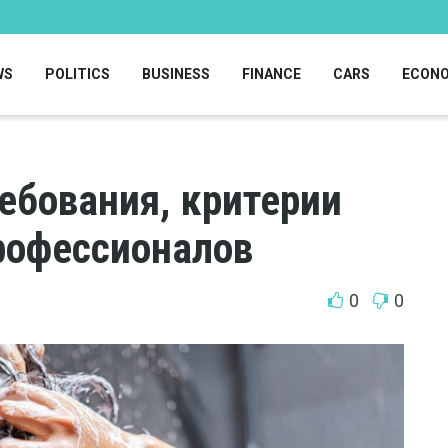
WS
POLITICS
BUSINESS
FINANCE
CARS
ECON
ебования, критерии
рофессионалов
0
0